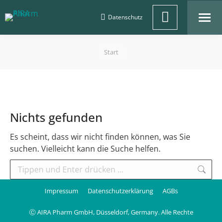
Datenschutz
Linkedin
Sie befinden sich hier:
Start
page
opens
in
Nichts gefunden
new
Es scheint, dass wir nicht finden können, was Sie
suchen. Vielleicht kann die Suche helfen.
window
Search:
Impressum
Datenschutzerklärung
AGBs
Ⓒ AIRA Pharm GmbH, Düsseldorf, Germany. Alle Rechte